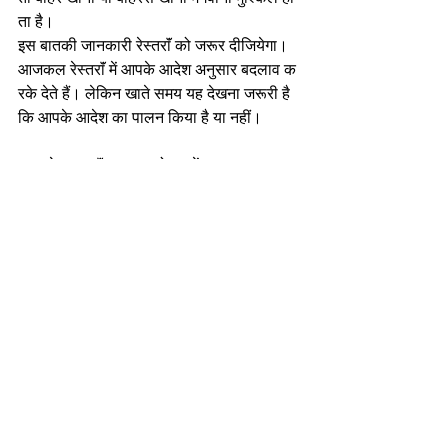
ता है।
इस बातकी जानकारी रेस्तराॅं को जरूर दीजियेगा।
आजकल रेस्तराॅं में आपके आदेश अनुसार बदलाव क
रके देते हैं। लेकिन खाते समय यह देखना जरूरी है 
कि आपके आदेश का पालन किया है या नहीं।
बाहरसे खाना मॅंगवाना या होटल में जाकर खाना सह
ज और आनंदमय होता है।
अपने आहार और पोषणतत्वोंपर ध्यान देकर हम अपनी
 पौष्टिक आहार की जरूरतें पूरी कर सकते हैं और बा
हरका खाना खाकरभी अपना आरोग्य सॅंभल सकते हैं
।
सभी देखें
हाल ही के पोस्ट्स