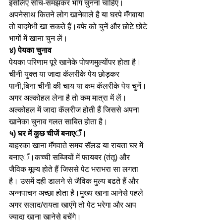
इसलिए सोच-समझकर भाग चुनना चाहिए। 
अपनेसाथ कितने लोग खानेवाले है या घरपे मॅंगवाया 
तो बादमेभी खा सकते हैं।बफे को चुनें और छोटे छोटे 
भागों में खाना चुन लें।
४) पेयका चुनाव
पेयका परिणाम पूरे खानेके पोषणमुल्योंपर होता है। 
चीनी युक्त या जादा कॅलरीके पेय छोड़कर 
पानी,बिना चीनी की चाय या कम कॅलरीके पेय चुनें।
अगर अल्कोहल लेना है तो कम मात्रा में लें। 
अल्कोहल में जादा कॅलरीज होती हैं जिससे अपना 
खानेका चुनाव गलत साबित होता है।
५) घर में कुछ चीजें बनाएॅं। 
बाहरका खाना मॅंगवाते समय सॅलड या रायता घर में 
बनाएॅं।कच्ची सब्जियों में फायबर (तंतू) और 
जैविक मूल्य होते हैं जिससे पेट भराभरा सा लगता 
है। उसमें दही डालने से जैविक मुल्य बढते हैं और 
अन्नपाचन अच्छा होता है।मुख्य खाना आनेसे पहले 
अगर सलाद/रायता खाएंगे तो पेट भरेगा और आप 
ज्यादा खाना खानेसे बचेंगे।